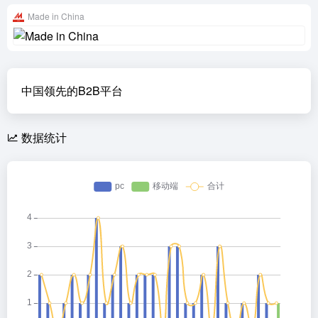
Made in China
中国领先的B2B平台
数据统计