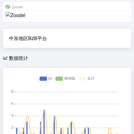
Zoodel
中东地区B2B平台
数据统计