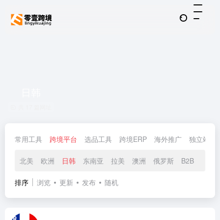
日韩
共 17 篇网址
常用工具
跨境平台
选品工具
跨境ERP
海外推广
独立站
北美
欧洲
日韩
东南亚
拉美
澳洲
俄罗斯
B2B
中东
排序
浏览
更新
发布
随机