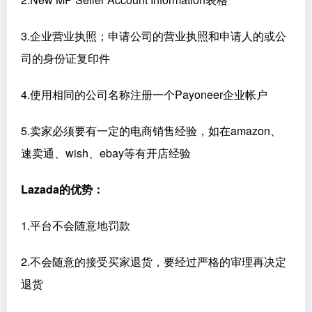
3.企业营业执照；申请公司的营业执照和申请人的或公
司的身份证复印件
4.使用相同的公司名称注册一个Payoneer企业帐户
5.卖家必须要有一定的电商销售经验，如在amazon、
速卖通、wish、ebay等有开店经验
Lazada的优势：
1.平台不会随意地罚款
2.不会随意的接受买家退货，要经过严格的审理再决定
退货