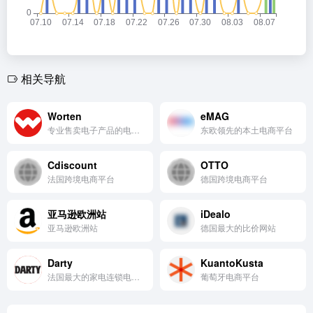
相关导航
Worten
eMAG
专业售卖电子产品的电商平台
东欧领先的本土电商平台
Cdiscount
OTTO
法国跨境电商平台
德国跨境电商平台
亚马逊欧洲站
iDealo
亚马逊欧洲站
德国最大的比价网站
Darty
KuantoKusta
法国最大的家电连锁电商平台
葡萄牙电商平台