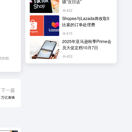
级”次日达”
422
Shopee与Lazada将收取5
比索的订单处理费
415
2025年亚马逊秋季Prime会
员大促定档10月7日
453
您的权
下一篇
1万亿泰铢